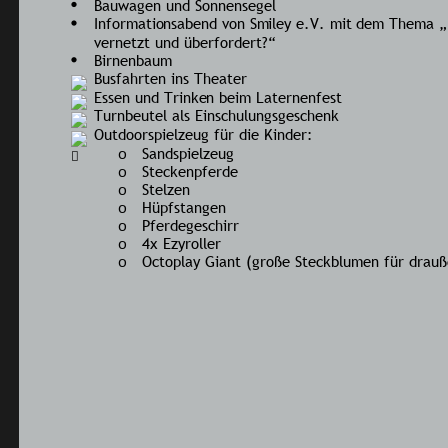
Bauwagen und Sonnensegel
Informa
ti
onsabend von Smiley e.V. mit dem Thema „K
vernetzt und überfordert?“
Birnenbaum
Busfahrten ins Theater
Essen und Trinken beim Laternenfest
Turnbeutel als Einschulungsgeschenk
Outdoorspielzeug für die Kinder:
Sandspielzeug
o
Steckenpferde
o
Stelzen
o
Hüpfstangen
o
Pferdegeschirr
o
4x Ezyroller
o
Octoplay Giant (große Steckblumen für drauß
o