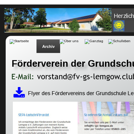
Herzlic
Herzli
Förderverein der Grundsch
vorstand@fv-gs-lemgow.cl
E-Mail:
Flyer des Fördervereins der Grundschule L